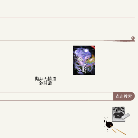
更
多
抛弃无情道
剑尊后