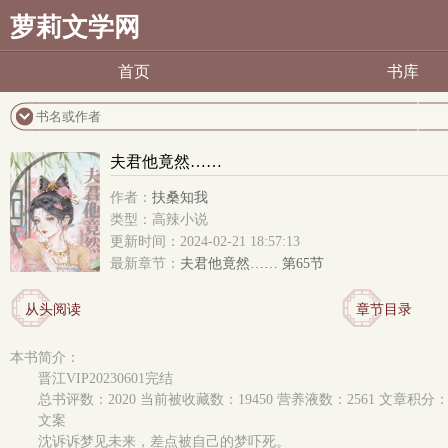
萝莉文学网
首页
书库
夫君他竟然……
作者：
扶桑知我
类型：高辣小说
更新时间：2024-02-21 18:57:13
最新章节：
夫君他竟然…… 第65节
从头阅读
章节目录
本书简介：
晋江VIP20230601完结
总书评数：2020 当前被收藏数：19450 营养液数：2561 文章积分：460
文案
沈诉诉梦见未来，差点被自己的梦吓死。