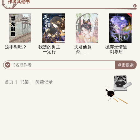
作者其他书
更
多
这不对吧？
我选的男主
夫君他竟
抛弃无情道
一定行
然……
剑尊后
首页
|
书架
|
阅读记录