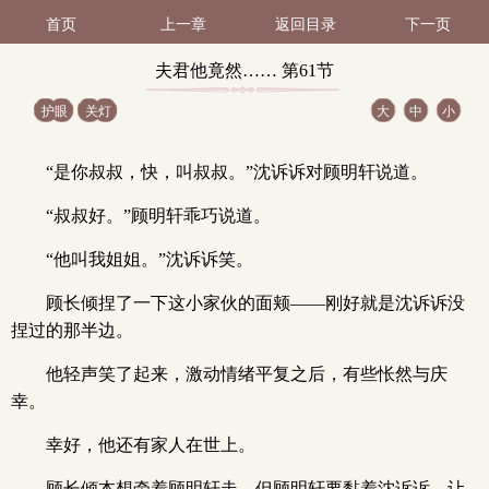
首页
上一章
返回目录
下一页
夫君他竟然…… 第61节
护眼
关灯
大
中
小
（1 / 2）
“是你叔叔，快，叫叔叔。”沈诉诉对顾明轩说道。
“叔叔好。”顾明轩乖巧说道。
“他叫我姐姐。”沈诉诉笑。
顾长倾捏了一下这小家伙的面颊——刚好就是沈诉诉没
捏过的那半边。
他轻声笑了起来，激动情绪平复之后，有些怅然与庆
幸。
幸好，他还有家人在世上。
顾长倾本想牵着顾明轩走，但顾明轩要黏着沈诉诉，让