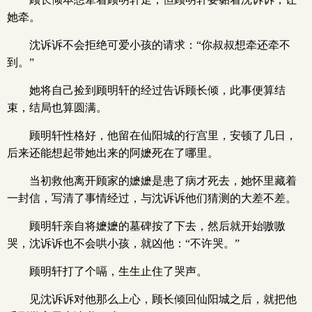
她牵。
沈诉诉不会拒绝可爱小孩的请求：“你叔叔想牵还牵不
到。”
她将自己捡到顾明轩的经过告诉顾长倾，此事便算结
束，结局也算圆满。
顾明轩性格好，他留在仙阳城的行宫里，安顿了几日，
后来还能想起带她出来的阿嬷死在了哪里。
当初救他离开顾家的嬷嬷是患了病才死去，她怀里藏着
一封信，写清了事情经过，与沈诉诉他们猜测的大差不差。
顾明轩亲自将嬷嬷的墓碑按了下去，然后就开始嗷嗷
哭，沈诉诉也不会哄小孩，就凶他：“不许哭。”
顾明轩打了个嗝，生生止住了哭声。
见沈诉诉对他那么上心，顾长倾回仙阳城之后，就把他