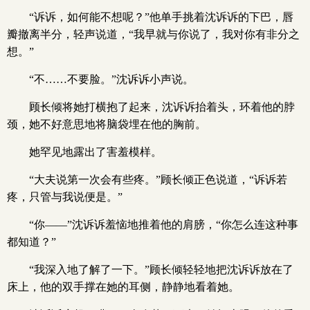
“诉诉，如何能不想呢？”他单手挑着沈诉诉的下巴，唇
瓣撤离半分，轻声说道，“我早就与你说了，我对你有非分之
想。”
“不……不要脸。”沈诉诉小声说。
顾长倾将她打横抱了起来，沈诉诉抬着头，环着他的脖
颈，她不好意思地将脑袋埋在他的胸前。
她罕见地露出了害羞模样。
“大夫说第一次会有些疼。”顾长倾正色说道，“诉诉若
疼，只管与我说便是。”
“你——”沈诉诉羞恼地推着他的肩膀，“你怎么连这种事
都知道？”
“我深入地了解了一下。”顾长倾轻轻地把沈诉诉放在了
床上，他的双手撑在她的耳侧，静静地看着她。